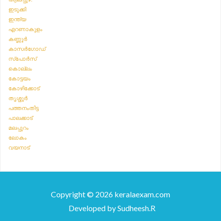
ഇടുക്കി
ഇന്ത്യ
എറണാകുളം
കണ്ണൂർ
കാസർഗോഡ്
സ്‌പോർസ്
കൊല്ലം
കോട്ടയം
കോഴിക്കോട്
തൃശ്ശൂർ
പത്തനംതിട്ട
പാലക്കാട്
മലപ്പുറം
ലോകം
വയനാട്
Copyright © 2026 keralaexam.com
Developed by
Sudheesh.R