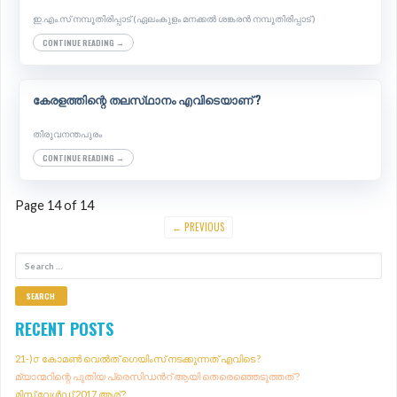
ഇ.എം.സ് നമ്പൂതിരിപ്പാട് (ഏലംകുളം മനക്കൽ ശങ്കരൻ നമ്പൂതിരിപ്പാട് )
CONTINUE READING →
കേരളത്തിന്റെ തലസ്‌ഥാനം എവിടെയാണ് ?
തിരുവനന്തപുരം
CONTINUE READING →
P
Page 14 of 14
O
← PREVIOUS
S
S
T
E
N
A
A
R
RECENT POSTS
V
C
H
I
21-)൦ കോമൺ വെൽത് ഗെയിംസ് നടക്കുന്നത് എവിടെ ?
F
G
മ്യാന്മറിന്റെ പുതിയ പ്രെസിഡൻറ് ആയി തെരെഞ്ഞെടുത്തത് ?
O
A
മിസ് വേൾഡ് 2017 ആര് ?