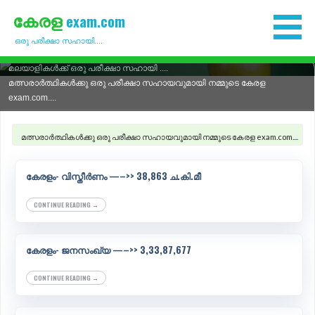
S
കേരള
exam.com
k
ഒരു പരീക്ഷാ സഹായി....
i
p
മലയാളികൾക്ക് ഒരു പരീക്ഷാ സഹായി ....
മത്സരാർത്ഥികൾക്കു ഒരു പരീക്ഷാ സഹായവുമായി നമ്മുടെ കേരള
t
exam.com....
o
c
മത്സരാർത്ഥികൾക്കു ഒരു പരീക്ഷാ സഹായവുമായി നമ്മുടെ കേരള exam.com....
o
n
കേരളം- വിസ്തീർണം —–>> 38,863 ച.കി.മീ
t
CONTINUE READING →
e
n
t
കേരളം- ജനസംഖ്യ —–>> 3,33,87,677
CONTINUE READING →