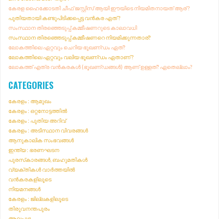
R
കേരള ഹൈക്കോടതി ചീഫ് ജസ്റ്റിസ് ആയി ഈയിടെ നിയമിതനായത് ആര് ?
T
:
പുതിയതായി കണ്ടുപിടിക്കപ്പെട്ട വൻകര ഏത് ?
I
സംസ്ഥാന തിരഞ്ഞെടുപ്പ് കമ്മീഷണറുടെ കാലാവധി
O
സംസ്ഥാന തിരഞ്ഞെടുപ്പ് കമ്മീഷണറെ നിയമിക്കുന്നതാര്?
N
ലോകത്തിലെ ഏറ്റവും ചെറിയ ഭൂഖണ്‌ഡം ഏത്?
ലോകത്തിലെ ഏറ്റവും വലിയ ഭൂഖണ്‌ഡം ഏതാണ് ?
ലോകത്ത് എത്ര വൻകരകൾ (ഭൂഖണ്‌ഡങ്ങൾ) ആണ് ഉള്ളത്? ഏതെല്ലാം?
CATEGORIES
കേരളം : ആമുഖം
കേരളം : ഒറ്റനോട്ടത്തിൽ
കേരളം : പുതിയ അറിവ്
കേരളം : അടിസ്ഥാന വിവരങ്ങൾ
ആനുകാലിക സംഭവങ്ങൾ
ഇന്ത്യ : ഭരണഘടന
പുരസ്‌കാരങ്ങൾ, ബഹുമതികൾ
വ്യക്തികൾ വാർത്തയിൽ
വൻകരകളിലൂടെ
നിയമനങ്ങൾ
കേരളം : ജില്ലകളിലൂടെ
തിരുവനന്തപുരം
ആലപ്പുഴ.