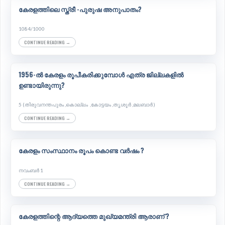
കേരളത്തിലെ സ്ത്രീ -പുരുഷ അനുപാതം?
1084/1000
CONTINUE READING →
1956-ൽ കേരളം രൂപീകരിക്കുമ്പോൾ എത്ര ജില്ലകളിൽ
ഉണ്ടായിരുന്നു?
5 (തിരുവനന്തപുരം ,കൊല്ലം ,കോട്ടയം ,തൃശൂർ ,മലബാർ )
CONTINUE READING →
കേരളം സംസ്ഥാനം രൂപം കൊണ്ട വർഷം ?
നവംബർ 1
CONTINUE READING →
കേരളത്തിന്റെ ആദ്യത്തെ മുഖ്യമന്ത്രി ആരാണ് ?