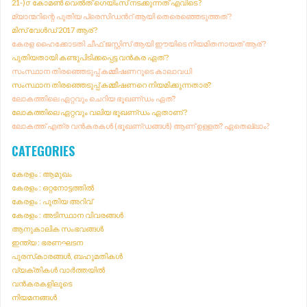
21-)൦ കോമൺ വെൽത് ഗെയിംസ് നടക്കുന്നത് എവിടെ ?
F
മ്യാന്മറിന്റെ പുതിയ പ്രെസിഡൻറ് ആയി തെരെഞ്ഞെടുത്തത് ?
O
മിസ് വേൾഡ് 2017 ആര് ?
R
കേരള ഹൈക്കോടതി ചീഫ് ജസ്റ്റിസ് ആയി ഈയിടെ നിയമിതനായത് ആര് ?
:
പുതിയതായി കണ്ടുപിടിക്കപ്പെട്ട വൻകര ഏത് ?
സംസ്ഥാന തിരഞ്ഞെടുപ്പ് കമ്മീഷണറുടെ കാലാവധി
സംസ്ഥാന തിരഞ്ഞെടുപ്പ് കമ്മീഷണറെ നിയമിക്കുന്നതാര്?
ലോകത്തിലെ ഏറ്റവും ചെറിയ ഭൂഖണ്‌ഡം ഏത്?
ലോകത്തിലെ ഏറ്റവും വലിയ ഭൂഖണ്‌ഡം ഏതാണ് ?
ലോകത്ത് എത്ര വൻകരകൾ (ഭൂഖണ്‌ഡങ്ങൾ) ആണ് ഉള്ളത്? ഏതെല്ലാം?
CATEGORIES
കേരളം : ആമുഖം
കേരളം : ഒറ്റനോട്ടത്തിൽ
കേരളം : പുതിയ അറിവ്
കേരളം : അടിസ്ഥാന വിവരങ്ങൾ
ആനുകാലിക സംഭവങ്ങൾ
ഇന്ത്യ : ഭരണഘടന
പുരസ്‌കാരങ്ങൾ, ബഹുമതികൾ
വ്യക്തികൾ വാർത്തയിൽ
വൻകരകളിലൂടെ
നിയമനങ്ങൾ