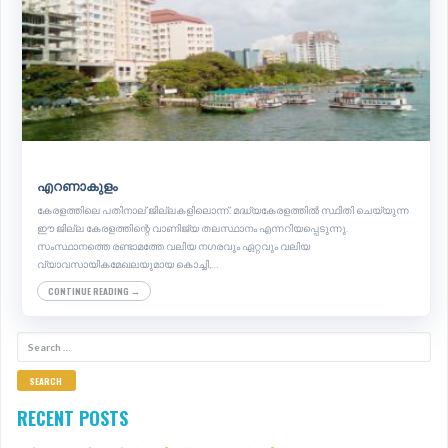
എറണാകുളം
കേരളത്തിലെ പതിനാല്‌ ജില്ലകളിലൊന്ന്. മദ്ധ്യകേരളത്തിൽ സ്ഥിതി ചെയ്യുന്ന
ഈ ജില്ല കേരളത്തിന്റെ വാണിജ്യ തലസ്ഥാനം എന്നറിയപ്പെടുന്നു.
സംസ്ഥാനത്തെ രണ്ടാമത്തേ വലിയ നഗരവും ഏറ്റവും വലിയ
വ്യാവസായികമേഖലയുമായ കൊച്ചി,…
CONTINUE READING →
S
E
A
R
RECENT POSTS
C
H