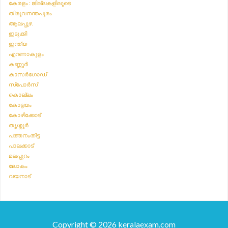
കേരളം : ജില്ലകളിലൂടെ
തിരുവനന്തപുരം
ആലപ്പുഴ.
ഇടുക്കി
ഇന്ത്യ
എറണാകുളം
കണ്ണൂർ
കാസർഗോഡ്
സ്‌പോർസ്
കൊല്ലം
കോട്ടയം
കോഴിക്കോട്
തൃശ്ശൂർ
പത്തനംതിട്ട
പാലക്കാട്
മലപ്പുറം
ലോകം
വയനാട്
Copyright © 2026 keralaexam.com