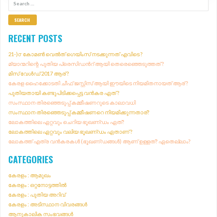
S
E
A
R
RECENT POSTS
C
H
21-)൦ കോമൺ വെൽത് ഗെയിംസ് നടക്കുന്നത് എവിടെ ?
F
മ്യാന്മറിന്റെ പുതിയ പ്രെസിഡൻറ് ആയി തെരെഞ്ഞെടുത്തത് ?
O
മിസ് വേൾഡ് 2017 ആര് ?
R
കേരള ഹൈക്കോടതി ചീഫ് ജസ്റ്റിസ് ആയി ഈയിടെ നിയമിതനായത് ആര് ?
:
പുതിയതായി കണ്ടുപിടിക്കപ്പെട്ട വൻകര ഏത് ?
സംസ്ഥാന തിരഞ്ഞെടുപ്പ് കമ്മീഷണറുടെ കാലാവധി
സംസ്ഥാന തിരഞ്ഞെടുപ്പ് കമ്മീഷണറെ നിയമിക്കുന്നതാര്?
ലോകത്തിലെ ഏറ്റവും ചെറിയ ഭൂഖണ്‌ഡം ഏത്?
ലോകത്തിലെ ഏറ്റവും വലിയ ഭൂഖണ്‌ഡം ഏതാണ് ?
ലോകത്ത് എത്ര വൻകരകൾ (ഭൂഖണ്‌ഡങ്ങൾ) ആണ് ഉള്ളത്? ഏതെല്ലാം?
CATEGORIES
കേരളം : ആമുഖം
കേരളം : ഒറ്റനോട്ടത്തിൽ
കേരളം : പുതിയ അറിവ്
കേരളം : അടിസ്ഥാന വിവരങ്ങൾ
ആനുകാലിക സംഭവങ്ങൾ