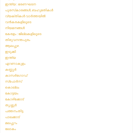
ഇന്ത്യ : ഭരണഘടന
പുരസ്‌കാരങ്ങൾ, ബഹുമതികൾ
വ്യക്തികൾ വാർത്തയിൽ
വൻകരകളിലൂടെ
നിയമനങ്ങൾ
കേരളം : ജില്ലകളിലൂടെ
തിരുവനന്തപുരം
ആലപ്പുഴ.
ഇടുക്കി
ഇന്ത്യ
എറണാകുളം
കണ്ണൂർ
കാസർഗോഡ്
സ്‌പോർസ്
കൊല്ലം
കോട്ടയം
കോഴിക്കോട്
തൃശ്ശൂർ
പത്തനംതിട്ട
പാലക്കാട്
മലപ്പുറം
ലോകം